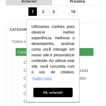
Anterior
Próxima
1
2
3
…
10
Utilizamos cookies para
CATEGORIAS DE PRODUTOS
oferecer melhor
experiência, melhorar o
Todos os Produtos
desempenho, analisar
como você interage em
Canecas e Copos
nosso site e personalizar
conteúdo. Ao utilizar este
Caneca personalizada
site, você concorda com
Canecas de cerâmica personalizada
o uso de cookies.
Canecas de Chopp personalizadas
Saiba mais
Canecas e Copos Térmicos
Ok, entendi!
Copos personalizados
Copos retráteis personalizados