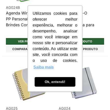
AG024B
AG026
Agenda Wire-O Plástico
Agenda Wire-O
Utilizamos cookies para
PP Personalizada para
Metalizada
oferecer melhor
Brindes Corporativos
Personalizada para
experiência, melhorar o
Empresas
desempenho, analisar
como você interage em
VER PRODUTO
VER PRODUTO
nosso site e personalizar
conteúdo. Ao utilizar este
COMPARAR PRODUTO
COMPARAR PRODUTO
site, você concorda com
o uso de cookies.
Saiba mais
Ok, entendi!
AG025
AG024