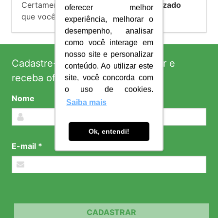
Certamente temos o
brinde personalizado
oferecer melhor
que você procura!
experiência, melhorar o
desempenho, analisar
como você interage em
nosso site e personalizar
Cadastre-se em nossa newsletter e
conteúdo. Ao utilizar este
receba ofertas exclusivas!
site, você concorda com
o uso de cookies.
Nome
Saiba mais
Ok, entendi!
E-mail *
CADASTRAR