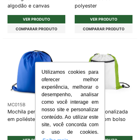
algodão e canvas
polyester
VER PRODUTO
VER PRODUTO
COMPARAR PRODUTO
COMPARAR PRODUTO
Utilizamos cookies para
oferecer melhor
experiência, melhorar o
desempenho, analisar
como você interage em
MC015B
MC078
nosso site e personalizar
Mochila personalizada
Mochila personalizada
conteúdo. Ao utilizar este
em poliéster 210D
saco 210d com bolso
site, você concorda com
frontal
o uso de cookies.