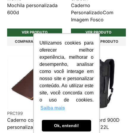
Mochila personalizada
Caderno
600d
PersonalizadoCom
Imagem Fosco
VER PRODUTO
VER PRODUTO
COMPARAR PRODUTO
COMPARAR PRODUTO
Utilizamos cookies para
oferecer melhor
experiência, melhorar o
desempenho, analisar
como você interage em
nosso site e personalizar
conteúdo. Ao utilizar este
site, você concorda com
o uso de cookies.
Saiba mais
PRC199
MC255
Caderno com caneta
Mochila Oxford 900D
Ok, entendi!
personalizado
em Poliéster 22L