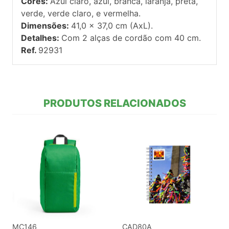
Cores:
Azul claro, azul, branca, laranja, preta,
verde, verde claro, e vermelha.
Dimensões:
41,0 x 37,0 cm (AxL).
Detalhes:
Com 2 alças de cordão com 40 cm.
Ref.
92931
PRODUTOS RELACIONADOS
MC146
CAD80A