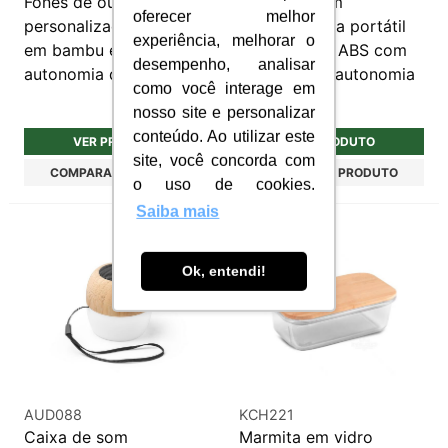
Fones de ouvido
Caixa de som
oferecer melhor
personalizado wireless
personalizada portátil
experiência, melhorar o
em bambu e ABS com
em bambu e ABS com
desempenho, analisar
autonomia de 5h
microfone e autonomia
como você interage em
de 2h
nosso site e personalizar
conteúdo. Ao utilizar este
VER PRODUTO
VER PRODUTO
site, você concorda com
COMPARAR PRODUTO
COMPARAR PRODUTO
o uso de cookies.
Saiba mais
Ok, entendi!
AUD088
KCH221
Caixa de som
Marmita em vidro