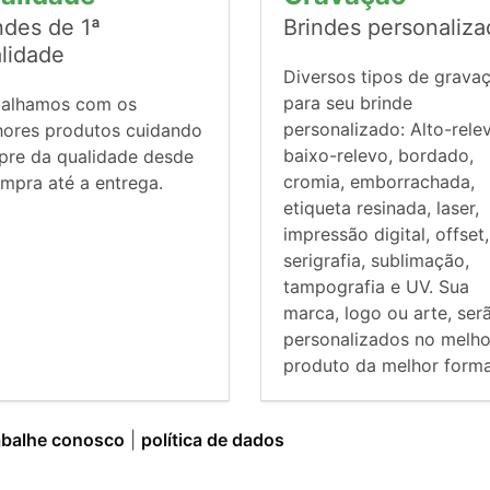
ndes de 1ª
Brindes personaliz
lidade
Diversos tipos de grava
para seu brinde
balhamos com os
personalizado: Alto-rele
hores produtos cuidando
baixo-relevo, bordado,
pre da qualidade desde
cromia, emborrachada,
mpra até a entrega.
etiqueta resinada, laser,
impressão digital, offset,
serigrafia, sublimação,
tampografia e UV. Sua
marca, logo ou arte, ser
personalizados no melho
produto da melhor forma
abalhe conosco
|
política de dados