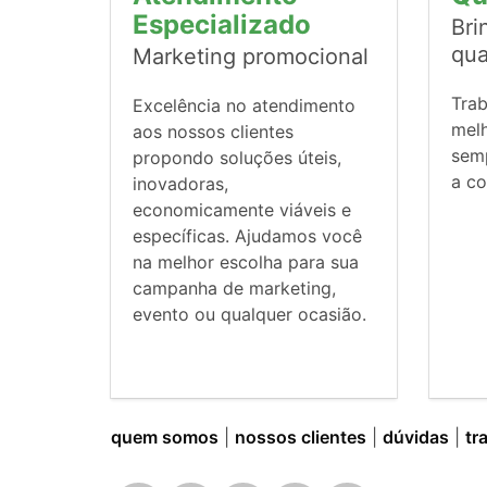
Especializado
Bri
qua
Marketing promocional
Tra
Excelência no atendimento
mel
aos nossos clientes
sem
propondo soluções úteis,
a co
inovadoras,
economicamente viáveis e
específicas. Ajudamos você
na melhor escolha para sua
campanha de marketing,
evento ou qualquer ocasião.
quem somos
|
nossos clientes
|
dúvidas
|
tr