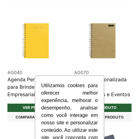
AG040
AG070
Agenda Personalizada
Agenda Personalizada
Utilizamos cookies para
para Brindes
para Brindes
oferecer melhor
Empresariais
Corporativos e Eventos
experiência, melhorar o
desempenho, analisar
VER PRODUTO
VER PRODUTO
como você interage em
COMPARAR PRODUTO
COMPARAR PRODUTO
nosso site e personalizar
conteúdo. Ao utilizar este
site, você concorda com