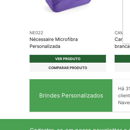
NE022
CAM02
Nécessaire Microfibra
Camise
Personalizada
branca
VER PRODUTO
COMPARAR PRODUTO
Há
3
Brindes Personalizados
client
Nave