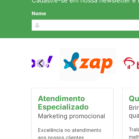
Cadastre-se em nossa newsletter e r
Nome
Atendimento
Qu
Especializado
Bri
qua
Marketing promocional
Tra
Excelência no atendimento
mel
aos nossos clientes