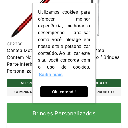
Utilizamos cookies para
oferecer melhor
experiência, melhorar o
desempenho, analisar
como você interage em
CP2230
KB203
nosso site e personalizar
Caneta Metálica
Canudo de Metal
conteúdo. Ao utilizar este
Contém Nove Anéis na
Personalizado / Brindes
site, você concorda com
Parte Inferior
Ecológicos
o uso de cookies.
Personalizada
Saiba mais
VER PRODUTO
VER PRODUTO
Ok, entendi!
COMPARAR PRODUTO
COMPARAR PRODUTO
Brindes Personalizados