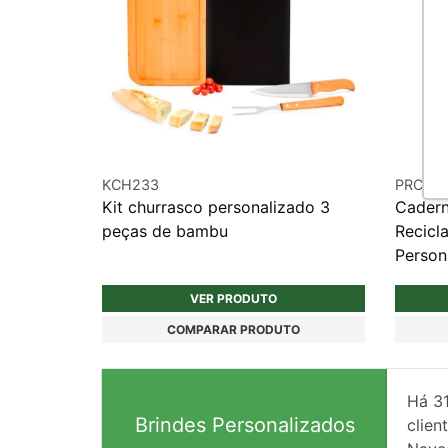
KCH233
PRC34
Kit churrasco personalizado 3
Cadern
peças de bambu
Recicl
Person
VER PRODUTO
COMPARAR PRODUTO
Há
3
Brindes Personalizados
client