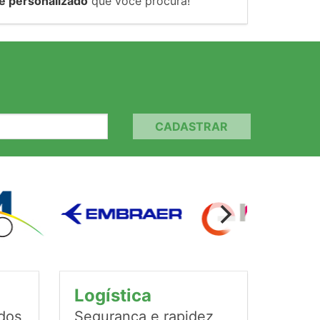
e personalizado
que você procura!
CADASTRAR
Logística
ados
Segurança e rapidez