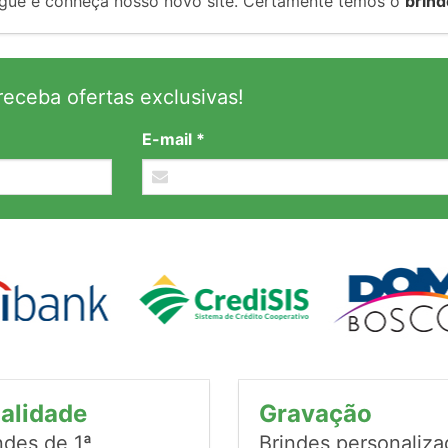
gue e conheça nosso novo site. Certamente temos o
brind
eceba ofertas exclusivas!
E-mail *
alidade
Gravação
ndes de 1ª
Brindes personaliz