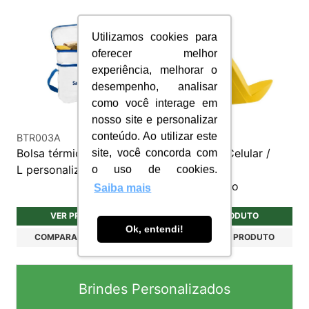
Utilizamos cookies para
oferecer melhor
experiência, melhorar o
desempenho, analisar
como você interage em
nosso site e personalizar
conteúdo. Ao utilizar este
BTR003A
ST010
Bolsa térmica 5,5 + 2,7
Apoio Para Celular /
site, você concorda com
L personalizada
Anti-Stress
o uso de cookies.
Personalizado
Saiba mais
VER PRODUTO
VER PRODUTO
Ok, entendi!
COMPARAR PRODUTO
COMPARAR PRODUTO
Brindes Personalizados