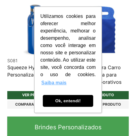
Utilizamos cookies para
oferecer melhor
experiência, melhorar o
desempenho, analisar
como você interage em
nosso site e personalizar
conteúdo. Ao utilizar este
S081
BD003
Squeeze HydroStyle
Lixeirinha Para Carro
site, você concorda com
Personalizado
Personalizada para
o uso de cookies.
Brindes Corporativos
Saiba mais
VER PRODUTO
VER PRODUTO
Ok, entendi!
COMPARAR PRODUTO
COMPARAR PRODUTO
Brindes Personalizados