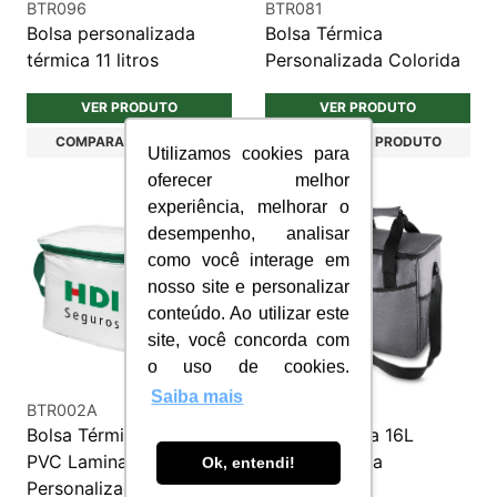
BTR096
BTR081
Bolsa personalizada
Bolsa Térmica
térmica 11 litros
Personalizada Colorida
VER PRODUTO
VER PRODUTO
COMPARAR PRODUTO
COMPARAR PRODUTO
Utilizamos cookies para
oferecer melhor
experiência, melhorar o
desempenho, analisar
como você interage em
nosso site e personalizar
conteúdo. Ao utilizar este
site, você concorda com
o uso de cookies.
Saiba mais
BTR002A
BTR038
Bolsa Térmica 5,5L em
Bolsa térmica 16L
PVC Laminado
personalizada
Ok, entendi!
Personalizada