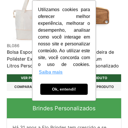
Utilizamos cookies para
oferecer melhor
experiência, melhorar o
desempenho, analisar
como você interage em
nosso site e personalizar
BL086
KCH237
conteúdo. Ao utilizar este
Bolsa Esportiva
Tábua de Madeira de
site, você concorda com
Poliéster Expansível 36
Acácia com um
o uso de cookies.
Litros Personalizado
Rebordo Personalizado
Saiba mais
VER PRODUTO
VER PRODUTO
COMPARAR PRODUTO
COMPARAR PRODUTO
Ok, entendi!
Brindes Personalizados
Há
31
anos a Elo Brindes tem crescido e se