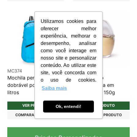
Utilizamos cookies para
oferecer melhor
experiência, melhorar o
desempenho, analisar
como você interage em
nosso site e personalizar
conteúdo. Ao utilizar este
MC374
SPA043
site, você concorda com
Mochila personalizada
Vela de vidro
o uso de cookies.
dobrável poliéster 14
personalizada em
Saiba mais
litros
formato ovo 150g
VER PRODUTO
VER PRODUTO
Ok, entendi!
COMPARAR PRODUTO
COMPARAR PRODUTO