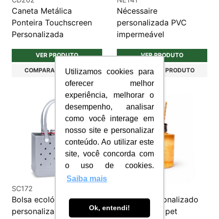
Caneta Metálica
Nécessaire
Ponteira Touchscreen
personalizada PVC
Personalizada
impermeável
VER PRODUTO
VER PRODUTO
COMPARAR PRODUTO
COMPARAR PRODUTO
Utilizamos cookies para
oferecer melhor
experiência, melhorar o
desempenho, analisar
como você interage em
nosso site e personalizar
conteúdo. Ao utilizar este
site, você concorda com
o uso de cookies.
Saiba mais
SC172
SPA099
Bolsa ecológica
Difusor personalizado
Ok, entendi!
personalizada em EVA
com varetas pet