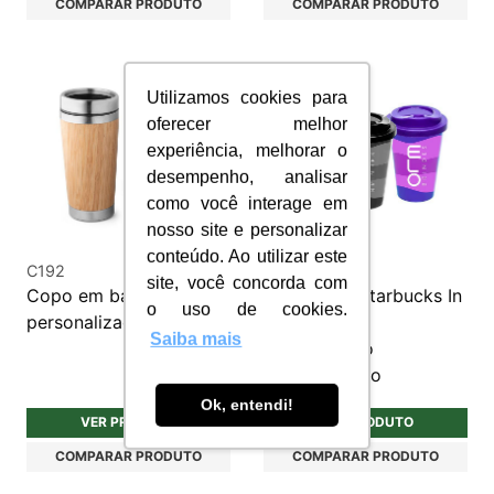
COMPARAR PRODUTO
COMPARAR PRODUTO
Utilizamos cookies para
oferecer melhor
experiência, melhorar o
desempenho, analisar
como você interage em
nosso site e personalizar
conteúdo. Ao utilizar este
C192
C201B
site, você concorda com
Copo em bambu 500ml
Copo Tipo Starbucks In
o uso de cookies.
personalizado
Mold Label
Saiba mais
Polipropileno
Personalizado
Ok, entendi!
VER PRODUTO
VER PRODUTO
COMPARAR PRODUTO
COMPARAR PRODUTO