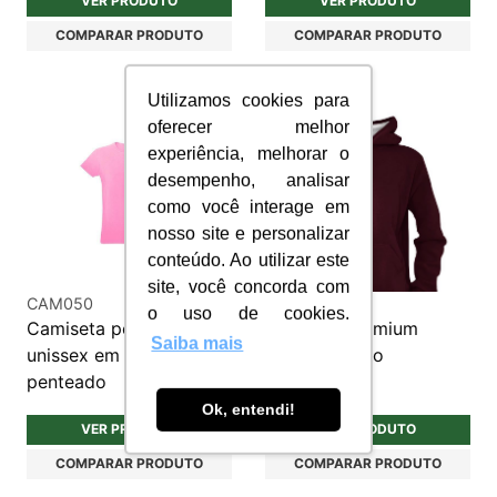
VER PRODUTO
VER PRODUTO
COMPARAR PRODUTO
COMPARAR PRODUTO
Utilizamos cookies para
oferecer melhor
experiência, melhorar o
desempenho, analisar
como você interage em
nosso site e personalizar
conteúdo. Ao utilizar este
site, você concorda com
CAM050
MOL002
o uso de cookies.
Camiseta personalizada
Moletom Premium
Saiba mais
unissex em algodão fio
Personalizado
penteado
Ok, entendi!
VER PRODUTO
VER PRODUTO
COMPARAR PRODUTO
COMPARAR PRODUTO