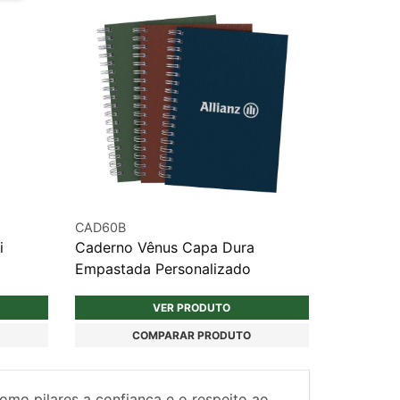
CAD60B
i
Caderno Vênus Capa Dura
Empastada Personalizado
VER PRODUTO
COMPARAR PRODUTO
como pilares a confiança e o respeito ao