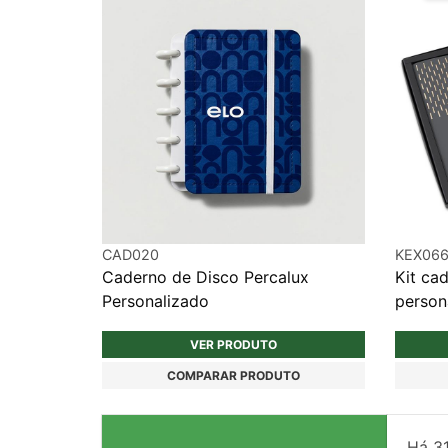
CAD020
KEX06
Caderno de Disco Percalux
Kit ca
Personalizado
person
VER PRODUTO
COMPARAR PRODUTO
Há
3