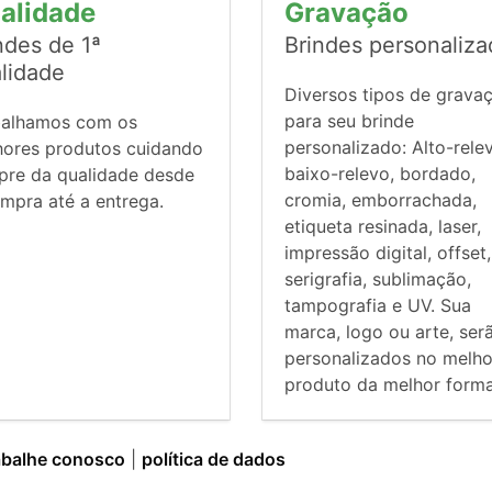
alidade
Gravação
ndes de 1ª
Brindes personaliz
lidade
Diversos tipos de grava
para seu brinde
balhamos com os
personalizado: Alto-rele
hores produtos cuidando
baixo-relevo, bordado,
pre da qualidade desde
cromia, emborrachada,
mpra até a entrega.
etiqueta resinada, laser,
impressão digital, offset,
serigrafia, sublimação,
tampografia e UV. Sua
marca, logo ou arte, ser
personalizados no melho
produto da melhor forma
abalhe conosco
|
política de dados