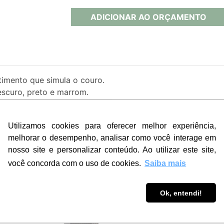
ADICIONAR AO ORÇAMENTO
mento que simula o couro.
escuro, preto e marrom.
Utilizamos cookies para oferecer melhor experiência,
 páginas) em papel offset 63gr com pauta padrão, 8 página
melhorar o desempenho, analisar como você interage em
ral. Fechamento em wire-o com argolas duplas. Embalados e
nosso site e personalizar conteúdo. Ao utilizar este site,
você concorda com o uso de cookies.
Saiba mais
PRODUTOS RELACIONADOS
Ok, entendi!