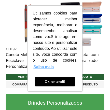
Utilizamos cookies para
oferecer melhor
experiência, melhorar o
desempenho, analisar
como você interage em
nosso site e personalizar
conteúdo. Ao utilizar este
CD197
CJC063
Caneta Metálica
Caneta de metal com
site, você concorda com
Reciclável
estojo personalizado
o uso de cookies.
Personalizada
Saiba mais
VER PRODUTO
VER PRODUTO
Ok, entendi!
COMPARAR PRODUTO
COMPARAR PRODUTO
Brindes Personalizados