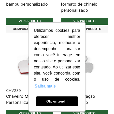
bambu personalizado
formato de chinelo
personalizado
VER PRODUTO
VER PRODUTO
COMPARAR PRODUTO
COMPARAR PRODUTO
Utilizamos cookies para
oferecer melhor
experiência, melhorar o
desempenho, analisar
como você interage em
nosso site e personalizar
conteúdo. Ao utilizar este
site, você concorda com
o uso de cookies.
Saiba mais
CHV239
CHV242
Chaveiro Metal Coração
Chaveiro coração
Ok, entendi!
Personalizado
personalizado
VER PRODUTO
VER PRODUTO