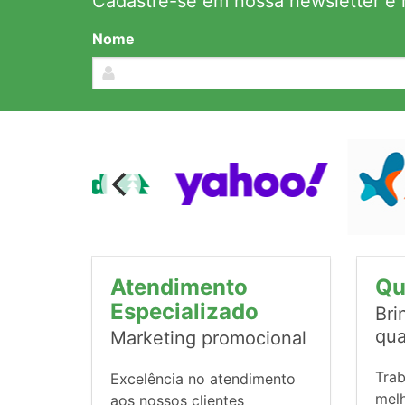
Cadastre-se em nossa newsletter e r
Nome
Atendimento
Qu
Especializado
Bri
qua
Marketing promocional
Tra
Excelência no atendimento
mel
aos nossos clientes