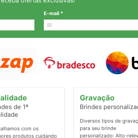
eceba ofertas exclusivas!
E-mail *
alidade
Gravação
ndes de 1ª
Brindes personaliz
lidade
Diversos tipos de grava
para seu brinde
balhamos com os
personalizado: Alto-rele
hores produtos cuidando