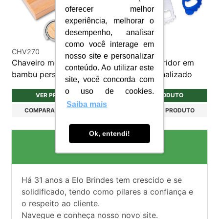
oferecer melhor
experiência, melhorar o
desempenho, analisar
como você interage em
CHV270
CHV279
nosso site e personalizar
Chaveiro metal e
Chaveiro Abridor em
conteúdo. Ao utilizar este
bambu personalizado
Metal Personalizado
site, você concorda com
o uso de cookies.
VER PRODUTO
VER PRODUTO
Saiba mais
COMPARAR PRODUTO
COMPARAR PRODUTO
Ok, entendi!
Brindes Personalizados
Há
31
anos a Elo Brindes tem crescido e se
solidificado, tendo como pilares a confiança e
o respeito ao cliente.
Navegue e conheça nosso novo site.