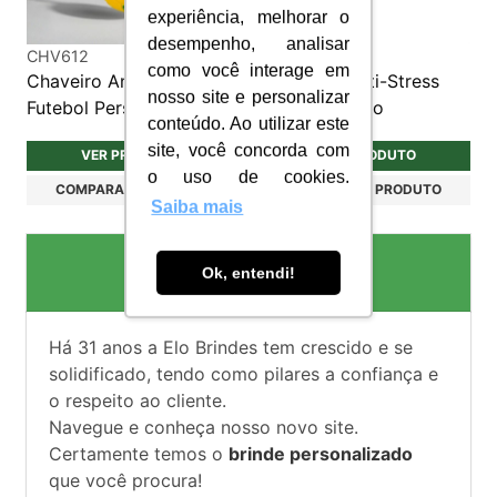
experiência, melhorar o
desempenho, analisar
CHV612
CHV610
como você interage em
Chaveiro Anti-Stress
Chaveiro Anti-Stress
nosso site e personalizar
Futebol Personalizado
Personalizado
conteúdo. Ao utilizar este
site, você concorda com
VER PRODUTO
VER PRODUTO
o uso de cookies.
COMPARAR PRODUTO
COMPARAR PRODUTO
Saiba mais
Brindes Personalizados
Ok, entendi!
Há
31
anos a Elo Brindes tem crescido e se
solidificado, tendo como pilares a confiança e
o respeito ao cliente.
Navegue e conheça nosso novo site.
Certamente temos o
brinde personalizado
que você procura!