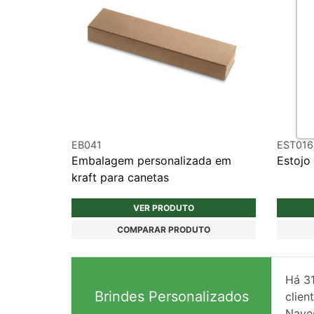
EB041
EST016
Embalagem personalizada em
Estojo
kraft para canetas
VER PRODUTO
COMPARAR PRODUTO
Há
3
Brindes Personalizados
client
Nave