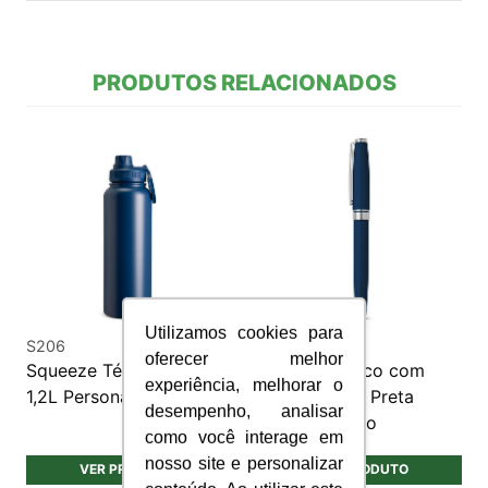
PRODUTOS RELACIONADOS
Utilizamos cookies para
S206
CM389
oferecer melhor
Squeeze Térmica Inox
Roller Metálico com
experiência, melhorar o
1,2L Personalizada
Clipe Escrita Preta
desempenho, analisar
Personalizado
como você interage em
nosso site e personalizar
VER PRODUTO
VER PRODUTO