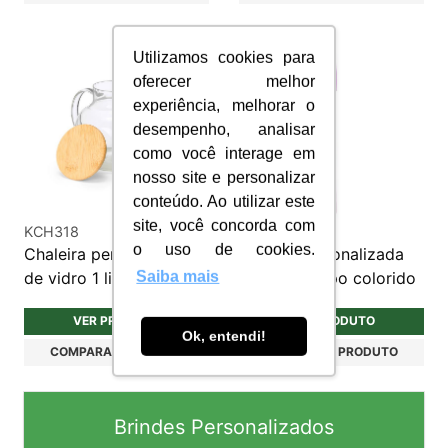
Utilizamos cookies para
oferecer melhor
experiência, melhorar o
desempenho, analisar
como você interage em
nosso site e personalizar
conteúdo. Ao utilizar este
site, você concorda com
KCH318
CP2261
o uso de cookies.
Chaleira personalizada
Caneta personalizada
de vidro 1 litro
plástica corpo colorido
Saiba mais
VER PRODUTO
VER PRODUTO
Ok, entendi!
COMPARAR PRODUTO
COMPARAR PRODUTO
Brindes Personalizados