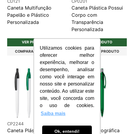
CD121
CP0201
Caneta Multifunção
Caneta Plástica Possui
Papelão e Plástico
Corpo com
Personalizada
Transparência
Personalizada
VER PRODUTO
VER PRODUTO
Utilizamos cookies para
COMPARAR PRODUTO
COMPARAR PRODUTO
oferecer melhor
experiência, melhorar o
desempenho, analisar
como você interage em
nosso site e personalizar
conteúdo. Ao utilizar este
site, você concorda com
o uso de cookies.
Saiba mais
CP2244
CP2256
Caneta Plástica
Caneta Esferográfica
Ok, entendi!