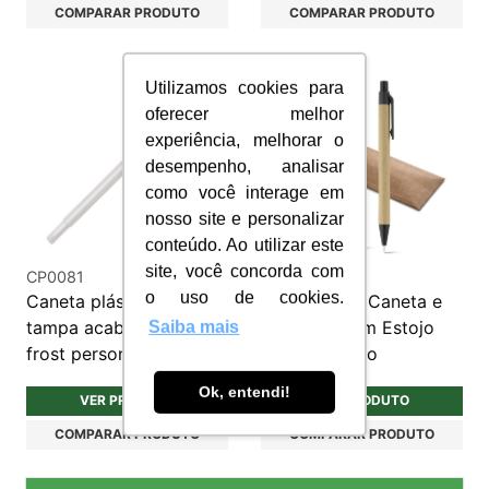
COMPARAR PRODUTO
COMPARAR PRODUTO
Utilizamos cookies para
oferecer melhor
experiência, melhorar o
desempenho, analisar
como você interage em
nosso site e personalizar
conteúdo. Ao utilizar este
site, você concorda com
CP0081
CJC055
o uso de cookies.
Caneta plástica com
Conjunto de Caneta e
tampa acabamento
Lapiseira com Estojo
Saiba mais
frost personalizada
Personalizado
Ok, entendi!
VER PRODUTO
VER PRODUTO
COMPARAR PRODUTO
COMPARAR PRODUTO