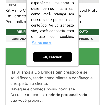
experiência, melhorar o
KB024
JG039
desempenho, analisar
Kit Vinho Com 3 Peças
Baralho em Papel Kraft
como você interage em
Em Formato De Garrafa
com 54 Carta
nosso site e personalizar
Personalizado
Personalizado
conteúdo. Ao utilizar este
site, você concorda com
VER PRODUTO
VER PRODUTO
o uso de cookies.
COMPARAR PRODUTO
COMPARAR PRODUTO
Saiba mais
Brindes Personalizados
Ok, entendi!
Há
31
anos a Elo Brindes tem crescido e se
solidificado, tendo como pilares a confiança e
o respeito ao cliente.
Navegue e conheça nosso novo site.
Certamente temos o
brinde personalizado
que você procura!