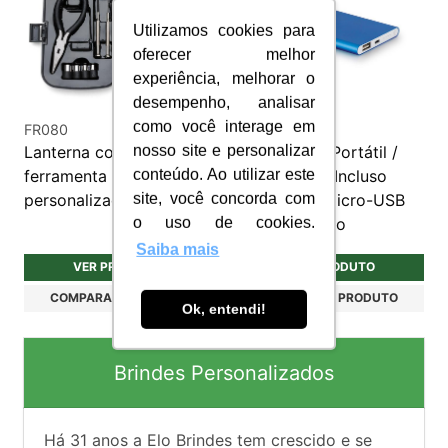
Utilizamos cookies para
oferecer melhor
experiência, melhorar o
desempenho, analisar
como você interage em
FR080
INF005
Lanterna com kit
Carregador Portátil /
nosso site e personalizar
ferramenta 19 peças
Power Bank Incluso
conteúdo. Ao utilizar este
personalizada
Cabo USB/micro-USB
site, você concorda com
Personalizado
o uso de cookies.
Saiba mais
VER PRODUTO
VER PRODUTO
COMPARAR PRODUTO
COMPARAR PRODUTO
Ok, entendi!
Brindes Personalizados
Há
31
anos a Elo Brindes tem crescido e se