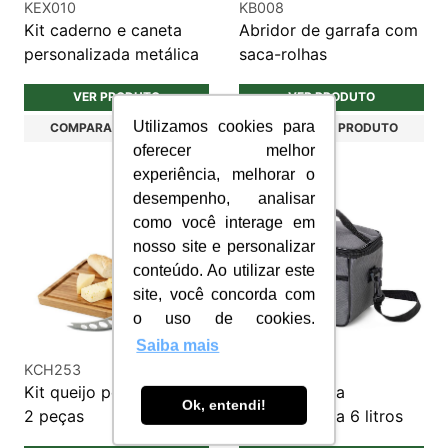
KEX010
KB008
Kit caderno e caneta
Abridor de garrafa com
personalizada metálica
saca-rolhas
VER PRODUTO
VER PRODUTO
Utilizamos cookies para
COMPARAR PRODUTO
COMPARAR PRODUTO
oferecer melhor
experiência, melhorar o
desempenho, analisar
como você interage em
nosso site e personalizar
conteúdo. Ao utilizar este
site, você concorda com
o uso de cookies.
Saiba mais
KCH253
BTR053
Kit queijo personalizado
Bolsa Térmica
Ok, entendi!
2 peças
Personalizada 6 litros