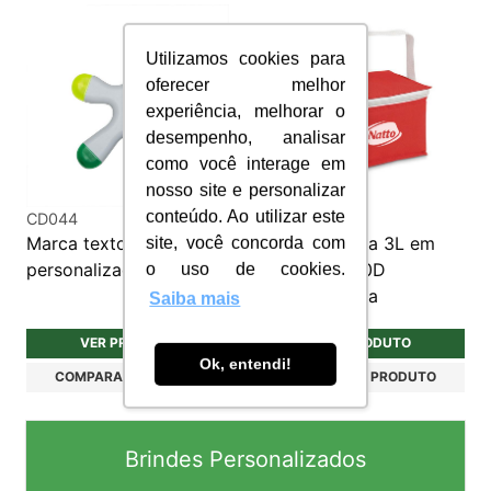
Utilizamos cookies para
oferecer melhor
experiência, melhorar o
desempenho, analisar
como você interage em
nosso site e personalizar
conteúdo. Ao utilizar este
CD044
BTR016
Marca texto
Bolsa Térmica 3L em
site, você concorda com
personalizado 5 cores
Poliéster 600D
o uso de cookies.
Personalizada
Saiba mais
VER PRODUTO
VER PRODUTO
Ok, entendi!
COMPARAR PRODUTO
COMPARAR PRODUTO
Brindes Personalizados