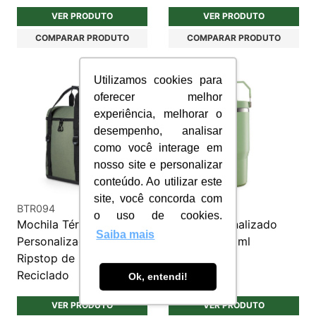
VER PRODUTO
VER PRODUTO
COMPARAR PRODUTO
COMPARAR PRODUTO
Utilizamos cookies para
oferecer melhor
experiência, melhorar o
desempenho, analisar
como você interage em
nosso site e personalizar
conteúdo. Ao utilizar este
site, você concorda com
BTR094
C247
o uso de cookies.
Mochila Térmica
Copo personalizado
Saiba mais
Personalizada em 600D
térmico 800 ml
Ripstop de Poliéster
Reciclado
Ok, entendi!
VER PRODUTO
VER PRODUTO