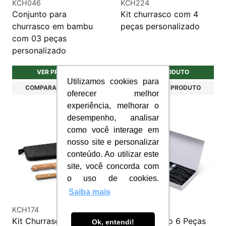
KCH046
KCH224
Conjunto para
Kit churrasco com 4
churrasco em bambu
peças personalizado
com 03 peças
personalizado
VER PRODUTO
VER PRODUTO
Utilizamos cookies para
COMPARAR PRODUTO
COMPARAR PRODUTO
oferecer melhor
experiência, melhorar o
desempenho, analisar
como você interage em
nosso site e personalizar
conteúdo. Ao utilizar este
site, você concorda com
o uso de cookies.
Saiba mais
KCH174
KCH242
Kit Churrasco com 02
Kit Churrasco 6 Peças
Ok, entendi!