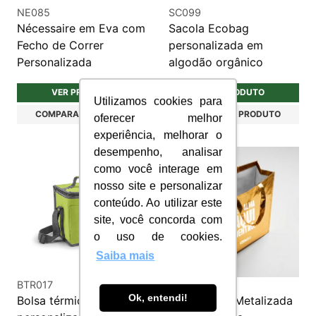
NE085
SC099
Nécessaire em Eva com
Sacola Ecobag
Fecho de Correr
personalizada em
Personalizada
algodão orgânico
VER PRODUTO
VER PRODUTO
Utilizamos cookies para
COMPARAR PRODUTO
COMPARAR PRODUTO
oferecer melhor
experiência, melhorar o
desempenho, analisar
como você interage em
nosso site e personalizar
conteúdo. Ao utilizar este
site, você concorda com
o uso de cookies.
Saiba mais
BTR017
SC174
Ok, entendi!
Bolsa térmica 9L
Sacola TNT Metalizada