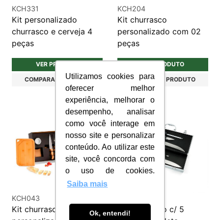
KCH331
KCH204
Kit personalizado
Kit churrasco
churrasco e cerveja 4
personalizado com 02
peças
peças
VER PRODUTO
VER PRODUTO
Utilizamos cookies para
COMPARAR PRODUTO
COMPARAR PRODUTO
oferecer melhor
experiência, melhorar o
desempenho, analisar
como você interage em
nosso site e personalizar
conteúdo. Ao utilizar este
site, você concorda com
o uso de cookies.
Saiba mais
KCH043
KCH225
Kit churrasco
Kit churrasco c/ 5
Ok, entendi!