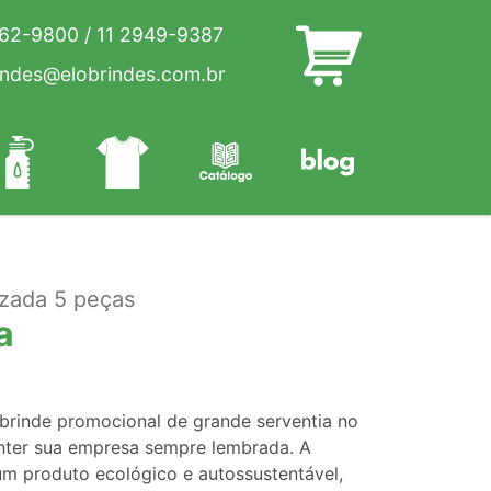
262-9800
/
11 2949-9387
indes@elobrindes.com.br
izada 5 peças
a
 brinde promocional de grande serventia no
anter sua empresa sempre lembrada. A
m produto ecológico e autossustentável,