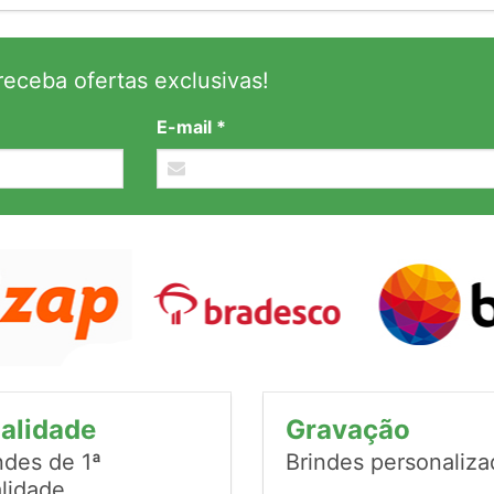
eceba ofertas exclusivas!
E-mail *
alidade
Gravação
ndes de 1ª
Brindes personaliz
lidade