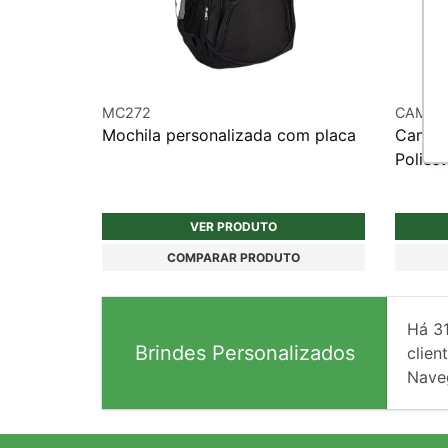
MC272
CAM01
Mochila personalizada com placa
Camise
Poliést
VER PRODUTO
COMPARAR PRODUTO
Há
3
Brindes Personalizados
client
Nave