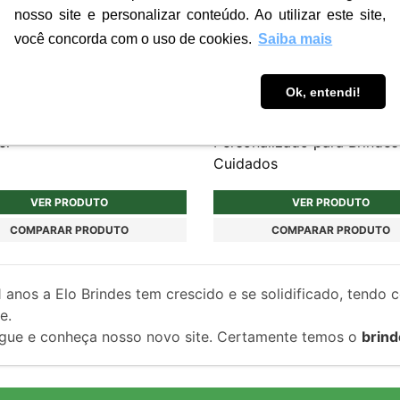
nosso site e personalizar conteúdo. Ao utilizar este site,
você concorda com o uso de cookies.
Saiba mais
Ok, entendi!
0
BD152
ta Personalizada Unissex
Kit de Limpeza de Sapatos
er
Personalizado para Brindes
Cuidados
VER PRODUTO
VER PRODUTO
COMPARAR PRODUTO
COMPARAR PRODUTO
1
anos a Elo Brindes tem crescido e se solidificado, tendo 
e.
gue e conheça nosso novo site. Certamente temos o
brind