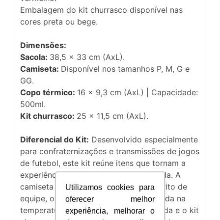
Embalagem do kit churrasco disponível nas
cores preta ou bege.
Dimensões:
Sacola:
38,5 x 33 cm (AxL).
Camiseta:
Disponível nos tamanhos P, M, G e
GG.
Copo térmico:
16 x 9,3 cm (AxL) | Capacidade:
500ml.
Kit churrasco:
25 x 11,5 cm (AxL).
Diferencial do Kit:
Desenvolvido especialmente
para confraternizações e transmissões de jogos
de futebol, este kit reúne itens que tornam a
experiência mais confortável e divertida. A
camiseta personalizada reforça o espírito de
Utilizamos cookies para
equipe, o copo térmico mantém a bebida na
oferecer melhor
temperatura ideal durante toda a partida e o kit
experiência, melhorar o