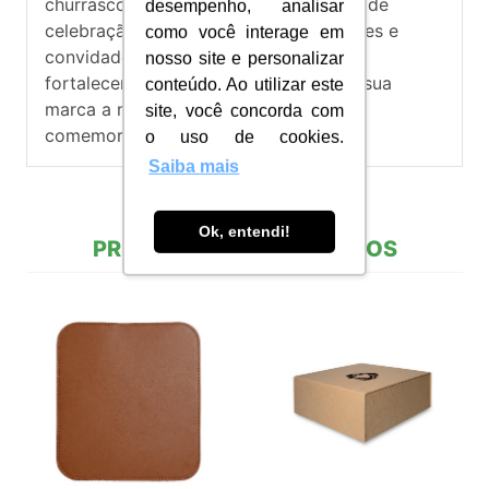
churrasco complementa os momentos de
desempenho, analisar
celebração entre colaboradores, clientes e
como você interage em
convidados. Uma opção perfeita para
nosso site e personalizar
fortalecer relacionamentos e associar sua
conteúdo. Ao utilizar este
marca a momentos de união, torcida e
site, você concorda com
comemoração.
o uso de cookies.
Saiba mais
Ok, entendi!
PRODUTOS RELACIONADOS