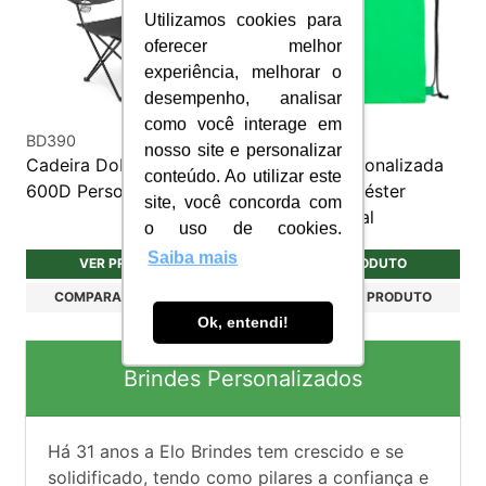
Utilizamos cookies para
oferecer melhor
experiência, melhorar o
desempenho, analisar
como você interage em
BD390
MC015C
nosso site e personalizar
Cadeira Dobrável em
Mochila personalizada
conteúdo. Ao utilizar este
600D Personalizada
saco em poliéster
site, você concorda com
multifuncional
o uso de cookies.
Saiba mais
VER PRODUTO
VER PRODUTO
COMPARAR PRODUTO
COMPARAR PRODUTO
Ok, entendi!
Brindes Personalizados
Há
31
anos a Elo Brindes tem crescido e se
solidificado, tendo como pilares a confiança e