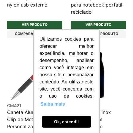
nylon usb externo
para notebook portátil
reciclado
VER PRODUTO
VER PRODUTO
COMPARAR PRODUTO
COMPARAR PRODUTO
Utilizamos cookies para
oferecer melhor
experiência, melhorar o
desempenho, analisar
como você interage em
nosso site e personalizar
conteúdo. Ao utilizar este
site, você concorda com
o uso de cookies.
Saiba mais
CM421
S052
Caneta Alumínio com
Squeeze aço inox
Clip de Metal e Grip
térmico 780ml
Ok, entendi!
Personalizada
personalizado