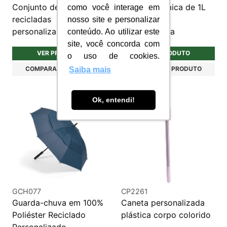
Conjunto de canetas
Garrafa Térmica de 1L
como você interage em
recicladas
em Plástico
nosso site e personalizar
personalizadas
Personalizada
conteúdo. Ao utilizar este
site, você concorda com
VER PRODUTO
VER PRODUTO
o uso de cookies.
COMPARAR PRODUTO
COMPARAR PRODUTO
Saiba mais
Ok, entendi!
GCH077
CP2261
Guarda-chuva em 100%
Caneta personalizada
Poliéster Reciclado
plástica corpo colorido
Personalizado