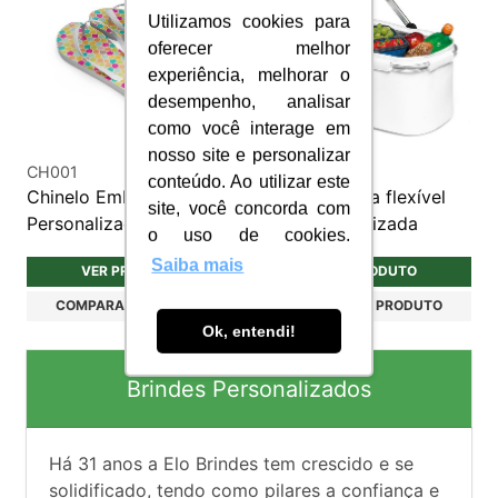
Utilizamos cookies para
oferecer melhor
experiência, melhorar o
desempenho, analisar
como você interage em
nosso site e personalizar
CH001
BTR041
conteúdo. Ao utilizar este
Chinelo Emborrachado
Bolsa térmica flexível
site, você concorda com
Personalizado
14L personalizada
o uso de cookies.
Saiba mais
VER PRODUTO
VER PRODUTO
COMPARAR PRODUTO
COMPARAR PRODUTO
Ok, entendi!
Brindes Personalizados
Há
31
anos a Elo Brindes tem crescido e se
solidificado, tendo como pilares a confiança e