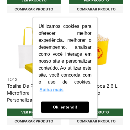
VER PRODUTO
VER PRODUTO
COMPARAR PRODUTO
COMPARAR PRODUTO
Utilizamos cookies para
oferecer melhor
experiência, melhorar o
desempenho, analisar
como você interage em
nosso site e personalizar
conteúdo. Ao utilizar este
site, você concorda com
TO13
KCH138B
o uso de cookies.
Toalha De Praia em
Balde de Pipoca 2,6 L
Saiba mais
Microfibra
Personalizado
Personalizada
Ok, entendi!
VER PRODUTO
VER PRODUTO
COMPARAR PRODUTO
COMPARAR PRODUTO