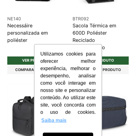
NE140
BTR092
Necessáire
Sacola Térmica em
personalizada em
600D Poliéster
poliéster
Reciclado
Personalizado
Utilizamos cookies para
VER PRODUTO
VER PRODUTO
oferecer melhor
experiência, melhorar o
COMPARAR PRODUTO
COMPARAR PRODUTO
desempenho, analisar
como você interage em
nosso site e personalizar
conteúdo. Ao utilizar este
site, você concorda com
o uso de cookies.
Saiba mais