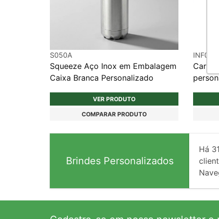
S050A
INF083
Squeeze Aço Inox em Embalagem
Carreg
Caixa Branca Personalizado
person
VER PRODUTO
COMPARAR PRODUTO
Há
3
Brindes Personalizados
client
Nave