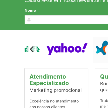
Cadastre-se em nossa newsletter e r
Nome
Atendimento
Qu
Especializado
Bri
qua
Marketing promocional
Tra
Excelência no atendimento
mel
aos nossos clientes