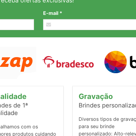
eceba ofertas exclusivas!
E-mail *
alidade
Gravação
ndes de 1ª
Brindes personaliz
lidade
Diversos tipos de grava
para seu brinde
balhamos com os
personalizado: Alto-rele
hores produtos cuidando