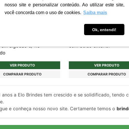
nosso site e personalizar conteúdo. Ao utilizar este site,
você concorda com o uso de cookies.
Saiba mais
Ok, entendi!
3
MC145
ta feminina personalizada
Mochila personalizada espo
 em algodão c/ fio
com bolso exterior
ado
VER PRODUTO
VER PRODUTO
COMPARAR PRODUTO
COMPARAR PRODUTO
1
anos a Elo Brindes tem crescido e se solidificado, tendo 
e.
gue e conheça nosso novo site. Certamente temos o
brind