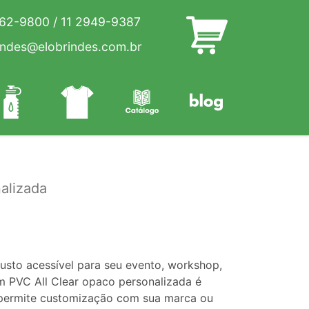
262-9800
/
11 2949-9387
indes@elobrindes.com.br
alizada
sto acessível para seu evento, workshop,
m PVC All Clear opaco personalizada é
 permite customização com sua marca ou