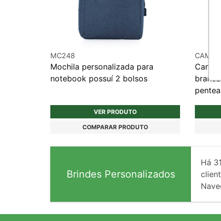
MC248
CAM05
Mochila personalizada para
Camise
notebook possuí 2 bolsos
branca
pente
VER PRODUTO
COMPARAR PRODUTO
Há
3
Brindes Personalizados
client
Nave