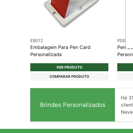
EB012
PD024
Embalagem Para Pen Card
Pen C
Personalizada
Person
VER PRODUTO
COMPARAR PRODUTO
Há
3
Brindes Personalizados
client
Nave